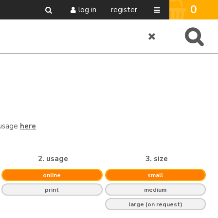
0
log in
register
 usage
here
2. usage
3. size
online
small
print
medium
large (on request)