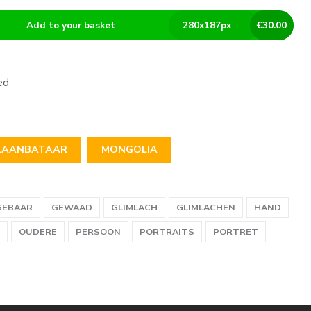
Add to your basket
280
x
187
px
€
30.00
ed
LAANBATAAR
MONGOLIA
GEBAAR
GEWAAD
GLIMLACH
GLIMLACHEN
HAND
OUDERE
PERSOON
PORTRAITS
PORTRET