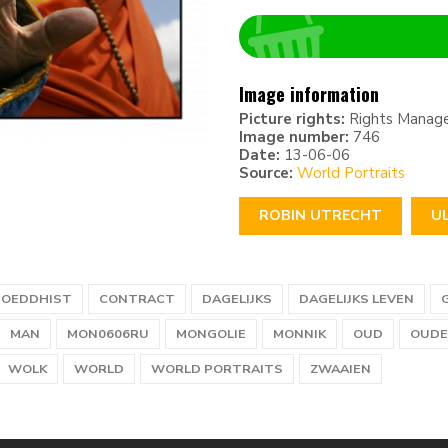
Image information
Picture rights:
Rights Manag
Image number:
746
Date:
13-06-06
Source:
World Portraits
ROBIN UTRECHT
U
BOEDDHIST
CONTRACT
DAGELIJKS
DAGELIJKS LEVEN
MAN
MON0606RU
MONGOLIE
MONNIK
OUD
OUDE
WOLK
WORLD
WORLD PORTRAITS
ZWAAIEN